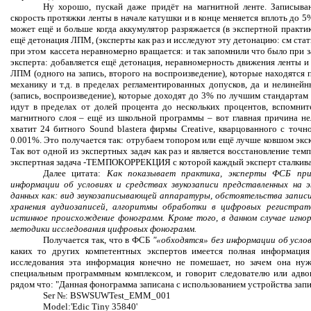
Ну хорошо, пускай даже придёт на магнитной ленте. Записыва
скорость протяжки ленты в начале катушки и в конце меняется вплоть до 5%
может ещё и больше когда аккумулятор разряжается (в экспертной практик
ещё детонация ЛПМ, (эксперты как раз и исследуют эту детонацию: см ста
при этом кассета неравномерно вращается: и так запомнили что было при 
эксперта: добавляется ещё детонация, неравномерность движения ленты и 
ЛПМ (одного на запись, второго на воспроизведение), которые находятся
механику и т.д. в пределах регламентированных допусков, да и нелиней
(запись, воспроизведение), которые доходят до 3% по лучшим стандартам
идут в пределах от долей процента до нескольких процентов, вспомнит
магнитного слоя – ещё из школьной программы – вот главная причина не
хватит 24 битного Sound blastera фирмы Creative, кварцованного с точн
0.001%. Это получается так: отрубаем топором или ещё лучше ковшом экс
Так вот одной из экспертных задач как раз и является восстановление темп
экспертная задача -ТЕМПОКОРРЕКЦИЯ с которой каждый эксперт сталкивал
Далее цитата:
Как показывает практика, эксперты ФСБ при 
информации об условиях и средствах звукозаписи представленных на 
данных как: вид звукозаписывающей аппаратуры, обстоятельства записи
хранения аудиозаписей, алгоритмы обработки в цифровых регистрато
истинное происхождение фонограмм. Кроме того, в данном случае игн
методики исследования цифровых фонограмм.
Получается так, что в
ФСБ
"«обходятся» без информации об услов
каких то других компетентных экспертов имеется полная информация
исследования эта информация конечно не помешает, но зачем она нуж
специальным программным комплексом, и говорит следователю или адво
рядом что: "Данная фонограмма записана с использованием устройства запи
Ser №: BSWSUWTest_EMM_001
Model:'Edic Tiny 35840'