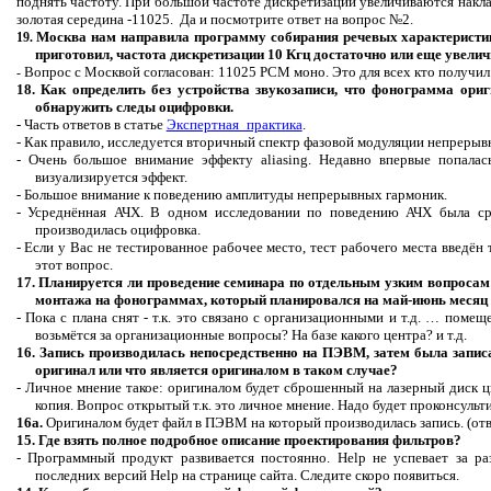
поднять частоту. При большой частоте дискретизации увеличиваются накл
золотая середина -11025. Да и посмотрите ответ на вопрос №2.
Москва нам направила программу
собирания речевых характеристи
19.
приготовил, частота дискретизации 10 Кгц достаточно или еще увели
Вопрос с Москвой согласован: 11025 РСМ моно. Это для всех кто получил
-
18. Как определить без устройства звукозаписи, что фонограмма ор
обнаружить следы оцифровки.
- Часть ответов в статье
Экспертная_практика
.
- Как правило, исследуется вторичный спектр фазовой модуляции непрерыв
- Очень большое внимание эффекту
aliasing
. Недавно впервые попалас
визуализируется эффект.
- Большое внимание к поведению амплитуды непрерывных гармоник.
- Усреднённая АЧХ.
В одном исследовании по поведению АЧХ была с
производилась оцифровка.
- Если у Вас не тестированное рабочее место, тест рабочего места введён т
этот вопрос.
17. Планируется ли проведение семинара по отдельным узким
вопросам
монтажа на фонограммах, который планировался на май-июнь месяц 
- Пока с плана
снят
- т.к. это связано с организационными и т.д. … помещ
возьмётся за организационные вопросы? На
базе
какого центра? и т.д.
16. Запись производилась непосредственно на ПЭВМ, затем была записа
оригинал или что является оригиналом в таком случае?
- Личное мнение такое: оригиналом будет сброшенный на лазерный диск ци
копия. Вопрос открытый т.к. это личное мнение. Надо будет проконсульт
16а.
Оригиналом будет файл в ПЭВМ на который производилась запись
.
(
о
т
15. Где взять полное подробное описание проектирования фильтров?
- Программный продукт развивается постоянно.
Help
не успевает за р
последних версий
Help
на странице сайта. Следите скоро появиться.