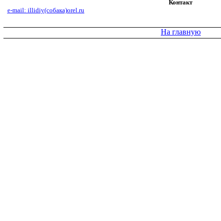
Контакт
e
-
mail
:
illidiy
(собака)
orel
.
ru
На главную