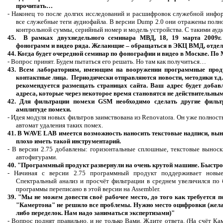
прочитать…
- Наконец то после долгих исследований и расшифровок служебной инф
все служебные теги аудиофайла. В версии
Dump
2.0 они отражены полн
контрольной суммы, серийный номер и модель устройства. С
такими
ауди
45.
В рамках двухнедельного семинара МВД, 18, 19 марта 2009г.
фонограмм и видео ряда. Желающие – обращаться в ЭКЦ ВМД, отдел
44. Когда будет очередной семинар по фонографии и видео в Москве. По
- Вопрос принят. Будем пытаться его решать. Но там как получиться…
43. Всем лабораториям, имеющим на вооружении программные про
контактные лица. Периодически отправляются новости, методики т.д. 
рекомендуется размещать страницах сайта. Ваш адрес будет добав
адреса, которые через некоторое время становятся не действительным
42. Для фильтрации помехи
GSM
необходимо сделать другие филь
амплитуде помехи.
- Идея модуля новых фильтров заимствована из
Renovatora
. Он уже полност
автомат удаления таких помех.
41. В
WAVE
LAB
имеется возможность наносить текстовые надписи, вын
плохо иметь такой инструментарий.
- В версии 2.75 добавлены: горизонтальные сплошные, текстовые выноски
автофигурами
.
40. "Программный продукт развернули на очень крутой машине. Быстро
-
Начиная с версии 2.75 программный продукт поддерживает
новые 
Спектральный анализ и просчёт фильтрации в среднем увеличился по 
программы переписано в этой версии на
Assembler
.
39. "Мы не можем довести своё рабочее место, до того как требуется
"Камертона" не решило все проблемы. Нужно место оцифровки (жел
либо переделок.
Нам надо заниматься экспертизами)"
- Вопрос поднят правильно, и не только Вами. Ждите ответа.
(На счёт Ка