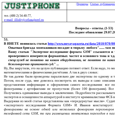
|
Примеры
|
Статьи, публикаци
тел
. (486 2) 54-40-77,
e-mail illidiy
(собака)
orel.ru
Вопросы – ответы. (1-53)
Последнее обновление
2
9
.
0
7
.2
53.
В ИНЕТЕ появилась статья
http://www.novayagazeta.ru/data/2010/070/00
Опытная бригада монтажников посадит в тюрьму любого"....... там 
Вашу статью
ссылаются и т
"Экспертное исследование формата
GSM
"
проверенного измерителя формантных частот и основного тона и т.д.,....
спецслужб не понятно на каком оборудовании, не понятно по как
безоговорочно принимает суд.
" ...
Ну, Вы закрутили, это на целую публикацию потянет ответ. Если надо, то м
математическими и физическими расчётами. А так в двух словах:
Не так далеко были проведены параллельно две экспертизы по одному и т
Потом, после суда, мне довелось посмотреть их выводы и само описани
представления информации и оформления самого исследования: все п
фонограммы с артефактами не пропустили (более 100 фонограмм). Все
Получились одинаковые выводы в заключениях. Подробности рассказывать
экспертов и оснащенности аппаратурой в институте криминалистики ФСБ в
Выдержки из моей статьи представлены как «передернутые мысли». Судите 
«экспертного исследования Формата GSM» И. Иванов констатирует:
фонограммы на основе одной или нескольких фонограмм переговоров
телефонной сети GSM, то при размещении монтажных переходов в пау