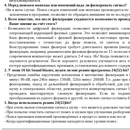
визуализироваться.
4. Перед поиском монтажа или изменений надо ли фильтровать сигнал?
- Ни в коем случае. Поиск следов изменений или монтажа производится по
заложенная в программе, позволяет
не обращать внимание
на не исследу
3. Всем известно, что после фильтрации ухудшается возможность прове
Ваше мнение на счёт этого?
- Возможности цифровой фильтрации позволяют конструировать слож
опережающей коррекцией фазовых сдвигов. Это позволяет минимизиро
Блок фильтров, связанный с фазовой фильтрацией, в настоящее время
восстановлении с точностью до фазы помехи, её синтеза и за
Конструирование таких фильтров требует длительного времени (иногд
фильтрации, например динамическим фазовым фильтром по 15 полосам ч
современном компьютере может длиться 2-4 часа. Но! Когда появляется 
окупаются результатом. После хорошего результата улучшается весь 
потери идентификационных признаков, установления дословного содержа
2. У меня 16
bit
Sound
blaster
, нужен ли мне режим программы 24(32)
bit
?
- Предельная ошибка
округления
заложенная в математике фильтрации и п
минус 96
dB
, при 24bit минус 150dB, 32bit минус 200dB. Т.о. даже при
фонограммы, перед её дальнейшей фильтрацией и обработкой, для ул
шуму в спектральных областях, рекомендуется конвертировать сигнал 
проводить
многократную сложную
фильтрацию. Если не поднима
преобразования из одного формата в другой, то можно сигнал оставить бе
1. Когда использовать режим 24(32)
bit
?
- При очень малом отношении сигнал к шуму - что является довольно часты
- При попытке очистить сигнал от помех и шумов при улучшении разборчи
- Поиск признаков изменений произведённых в процессе записи или после.
- Когда идентификационные признаки находятся ниже уровня помех.