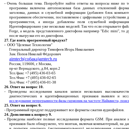
-
Очень большая тема. Попробуйте найти ответы на вопросы ниже по тек
программы включена
автопоисковая
база данных отклонений форма
заголовка, данных и служебной информации (добавлен блок компьюте
программном обеспечении, поставляемом с цифровыми устройствами 
программистов, а иногда добавлены поля служебной
информаци
Идентифицировано уже несколько моделей. Так что если открываете фай
Forge
, а модель представленного диктофона например "Edic
mini
", то 
после выгрузки его из диктофона.
27. Где взять программный продукт?
-
ООО "Целевые Технологии"
Генеральный директор Тимофеев Игорь Николаевич
Зам. Попов Николай Фёдорович
aimtech(собака)amtech.ru
Россия,
119606, г
. Москва,
пр-кт
Вернадского, д.84, корп.2
Т
ел./факс +7 (495) 436-03-65
Тел./Факс +7 (495) 436-02-65
Тел./Факс +7 (495) 436-01-38
26. Ответ на вопрос 10.
- Проведены исследования
каналов записи нескольких высококачес
диагностических и идентификационных признаков выявлен и исс
исследование непрерывности фазы гармоник на частоте Найквиста, пои
25. Ответ на вопрос 6.
- Программный продукт поддерживает все форматы сжатия аудиофайлов.
24. Дополнения к вопросу 9.
-
Проведены наиболее полные исследования формата GSM. При анализе 
признаков было обнаружено, что монтаж, включая компьютерный, на да
и попытки опытного (экспериментального) моделирования однозна