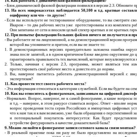
14. Как работать с динамической фазовой фильтрацией?
- Блок динамической фазовой фильтрации появился в версии 2.3. Обновите п
13. На всех
микрокассетах
наблюдается 50,100 и т.д. кратные соста
оцифровку или
что - то
другое
?
- Если вы используете не тестированное оборудование, то вы смотрите св
Икаром – то два рабочих места уже протестированы и из комплекта р
Они запитаны от сети и вносили целый спе
ктр кр
атных и не кратных гар
12. При попытке фильтрации больших файлов ничего не получается и при
- Вы работаете не на лицензионной, а на демонстрационной версии програм
которой вы упоминаете и притом, если вы не знаете то:
1. В демонстрационных версиях принудительно заложена ошибка округл
знака после запятой, а в одном критичном блоке введено округление до ц
гарантировать правильность тех вычислений, которые визуализируются н
2. Только, начиная с версии 2.3, программа, может являться тем и
протестировать своё рабочее место и довести его до нормы.
3. Вы,
наверное
пытаетесь работать демонстрационной версией с вв
экспертизам?
11. Как провести тест своего рабочего места
?
- Эта информация относиться к категории служебной. Если вы будете на сем
10. Как вы относитесь к фонограммам, записанным на цифровой диктоф
- Нормально. Вопрос, наверное, не к самой фонограмме, а какие вопросы 
и т.д. – наверное, в этом ракурсе ставиться вопрос. Ответ - вполне но
вопрос проведения теста серии Российских и импортных цифровых устр
что к нам так и к вам возможно, уже были обращения о перспективной з
и потенциальный покупатель интересуется: Как будет представлен
устройстве фигурировать в качестве доказательной базы?
9. Можно ли найти в фонограмме записи сотового канала связи монтаж?
- В реальной практике пока ни разу не было представлено на исследов