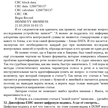
CRC block data:
CRC data: 1266756137
CRC calculate: 1266756137
CRC: OK
Begin Record:
DD/MM/YY HH/MM/SS
21.03.2010 10:03:15
И от следователя или адвоката, как правило, ещё несколько вопрос
исследования устройство записи?". "А можно ли подделать эту информац
алгоритмы просчёта контрольной суммы не являются стандартными и при 
какого то блока, а из тела самой фонограммы – блока DATA. И это касаетс
экспертам нет необходимости каждый раз при назначении исследов
контрольных записей устройств, образцы которых в его архиве не один деся
Не помню точно, где в Европе или в Америке, был такой период, к
ещё угольками чертили на бумаге форманты, которые измерялись обыкнов
проблема идентификации речи полностью решена. И в судах началась пра
Так эта судебная практика, как мы знаем, быстро закончилась. С той поры 
методы статистического анализа параметров голоса и речи и к наст
инструментальная часть идентификации (опять же вопрос: в статистике од
вольтметр, про который говорили в статье?). Так читая эту статью в "нов
пытаются реанимировать угольки с бумагой и линейкой и пытаются доказа
поэтому их выводам верить нельзя, а верить надо только выводам "комп
просматривается направление статьи.
Авторам статьи не помешает ликбез пройти начиная с Фанта, чт
вариативность и т.д.
В общем, и к сожалению статья в "новой газете" написана ... (делай
52. Диктофоны EDIC имеют цифровую подпись. А где её смотреть...
Цифровая подпись и всё что там есть по этим сериям видны в DUMP верс