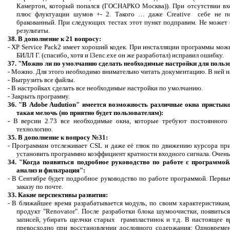
Камертон, который попался (ГОСНАРКО Москва)).
При отсутствии вх
плюс флуктуации шумов +- 2. Такого … даже
Creative
себе не по
бракованный. При следующих тестах этот пункт подправим. Не может б
результаты.
38. В дополнение к 21 вопросу:
-
XP
Service
Pack
2 имеет хороший кодек. При инсталляции программы можно
БИЛЛ Г. (спасибо, хотя и l3enc.exe он же разработал) исправил ошибку.
37. "Можно ли по умолчанию сделать необходимые настройки для польз
- Можно. Для этого необходимо внимательно читать документацию. В ней н
- Выгрузить все файлы.
- В настройках сделать все необходимые настройки по умолчанию.
- Закрыть программу.
36. "В
Adobe
Audution
" имеется возможность различные окна
пристык
такая мелочь (но приятно будет пользователям):
-
В версии 2.73 все необходимые окна, которые требуют постоянного
технологию.
35. В дополнение к вопросу №31:
- Программам отслеживает
CSL
и даже её глюк по движению курсора пр
установить программно коэффициент кратности входного сигнала. Очень
34. "Когда появиться подробное руководство по работе с программой
анализ и фильтрация":
- В Сентябре будет подробное руководство по работе программой. Перв
заказу по почте.
33. Какие перспективы развития:
- В ближайшее время разрабатывается модуль, по своим характеристика
продукт "
Renovator
". После разработки блока шумоочистки, появить
записей, убирать щелчки старых грампластинок и т.д. В настоящее 
превосходно при восстановлении дословного содержания: Одновремен