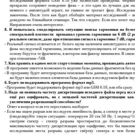
исследования формата
GSM
6.10 уже полностью проведены. Форма
прекрасно сохраняет поведение фазы – а это один из лучших для эк
немного с амплитудой играет, но главное не трогает фазу. Исследов
закончены. После того как будет обобщён материал исследований – во
доведено на ближайшем семинаре. Так что следите. Если кто хочет по
Направление очень интересное.
8. Я попыталась смоделировать ситуацию поиска гармоники на бел
спектральной плотности превышал уровень гармоники на 6
dB
(2 р
реальном сигнале, даже при отношении сигнал к гармонике 7
dB
, гар
- Реальный сигнал отличается от белого шума наличием амплитудного и 
фазы исследуемой гармоники, позволяет интерполировать её поведение
основу берутся те фрагменты, в котором пик фактор минимален.
В связи
при отношении -7
dB
.
7. Как хранить в одном месте старт-стопные моменты, производить авто
- В программе имеется возможность ведения базы данных фрагментов без о
- В программу будет интегрирована поисковая база данных, позволяющая 
же будет включен поиск элементов базы данных в исследуемом файле зву
6. Будет ли поддерживать программа формат mp3.
- Программа будет поддерживать формат
mp
3 или
GSM
6.10, или оба сразу.
5. Надо ли понижать частоту дискретизации исходного файла перед иссл
ещё раз оцифровать, но с меньшей частотой дискретизации ка
увеличения разрешающей способности?
Ответ в
вопросе
если его переставить наоборот:
- Если мы ищем разрыв или исследуем линейность фазы, а спектр в месте
(смоделируйте такую ситуацию: генерируем 20 сек 50
Hz
. 1 период=
смотрим спектр – спектр разрыва простирается до бесконечности
максимальную частоту дискретизации при оцифровке, что бы максима
исследования места разрыва сделает свёртку спектра и чем боль