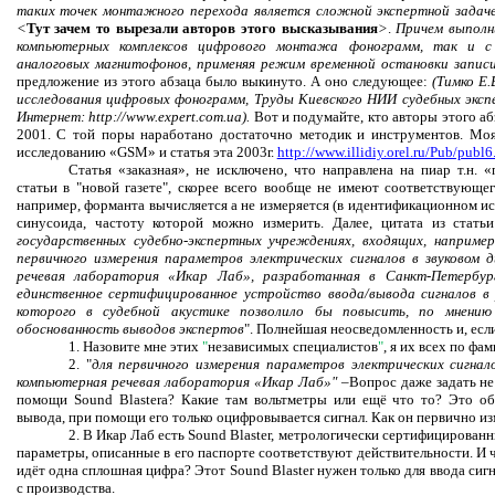
таких точек монтажного перехода является сложной экспертной задач
<
Тут зачем то вырезали авторов этого высказывания
>
.
Причем выполн
компьютерных комплексов цифрового монтажа фонограмм, так и с
аналоговых магнитофонов, применяя режим временной остановки запис
предложение из этого абзаца было выкинуто. А оно следующее:
(Тимко Е.
исследования цифровых фонограмм, Труды Киевского НИИ судебных экспе
Интернет: http://www.expert.com.ua).
Вот и подумайте, кто авторы этого абз
2001. С той поры наработано достаточно методик и инструментов. Моя
исследованию «GSM» и статья эта 2003г.
http://www.illidiy.orel.ru/Pub/publ6
Статья «заказная», не исключено, что направлена на пиар т.н. 
статьи в "новой газете", скорее всего вообще не имеют соответствующе
например, форманта вычисляется а не измеряется (в идентификационном ис
синусоида, частоту которой можно измерить. Далее, цитата из статьи
государственных судебно-экспертных учреждениях, входящих, наприме
первичного измерения параметров электрических сигналов в звуковом
речевая лаборатория «Икар Лаб», разработанная в Санкт-Петербур
единственное сертифицированное устройство ввода/вывода сигналов в 
которого в судебной акустике позволило бы повысить, по мнению
обоснованность выводов экспертов
". Полнейшая неосведомленность и, есл
1. Назовите мне этих
"
независимых специалистов
"
, я их всех по фа
2. "
для первичного измерения параметров электрических сигнал
компьютерная речевая лаборатория «Икар Лаб»" –
Вопрос даже задать не
помощи
Sound Blastera
? Какие там вольтметры или ещё что то? Это о
вывода, при помощи его только оцифровывается сигнал. Как он первично изм
2. В Икар Лаб есть Sound Blaster, метрологически сертифицированн
параметры, описанные в его паспорте соответствуют действительности. И чт
идёт одна сплошная цифра? Этот Sound Blaster нужен только для ввода сигн
с производства.