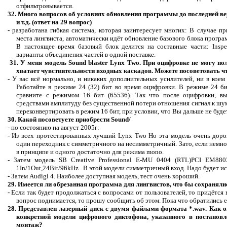
отфильтровывается.
32. Много вопросов об условиях обновления программы до последней ве
и т.д. (ответ на 29 вопрос)
-
разработана гибкая система, которая заинтересует многих: В случае п
места лингвиста, автоматически идёт обновление базового блока прогр
В настоящее время базовый блок делится на составные части:
Inspe
варианты объединения частей в одной поставке.
31. У меня модель
Sound
blaster
Lynx
Two
. При оцифровке не могу по
хватает чувствительности входных каскадов. Можете
посоветовать ч
-
У вас всё нормально, и никаких дополнительных усилителей, ни в коем
Работайте в режиме 24 (32) бит во время оцифровки. В режиме 24 б
сравните с режимом 16 бит (65536). Так что после оцифровки, в
средствами амплитуду без существенной потери отношения сигнал к шу
переконвертировать в режим 16 бит, при условии, что Вы дальше не буде
30.
Какой посоветуете приобрести Sound/
- по состоянию на август 2005г:
-
Из всех протестированных лучший
Lynx
Two
Н
о эта модель очень доро
один переходник с
симметричного
на несимметричный. Зато, если немно
в принципе и одного достаточно для режима
mono
.
-
Затем
модель
SB Creative Professional E-MU 0404 (RTL)PCI EM88030
1In/1Out,24Bit/96kHz .
В этой модели симметричный вход. Надо будет ис
- Затем
Audigi
4. Наиболее доступная модель, тест очень хороший.
29. Имеется ли обрезанная программа для лингвистов, что бы сохраняли
-
Если так будет продолжаться с вопросами от пользователей, то придётся 
вопрос поднимается, то прошу сообщить об этом. Пока что обратились 
28. Представлен лазерный ди
ск с дв
умя файлами формата *.wav. Как
о
конкретной модели цифрового диктофона, указанного в постанов
монтаж?