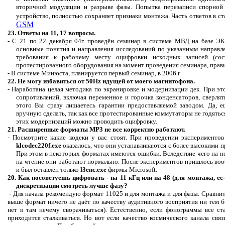
вторичной модуляции и разрыве фазы.
Попытка перезаписи спорной 
устройство, полностью сохраняет признаки монтажа. Часть ответов в ст
GSM
23. Ответы на 11, 17 вопросы.
- С 21 по 22 декабря 04г. проведён семинар в системе МВД на базе 
основные понятия и направления исследований по указанным направ
требования к рабочему месту оцифровки исходных записей (сост
протестированного оборудования на момент проведения семинара, правила
- В системе Минюста, планируется первый семинар, в
2006 г
.
22.
Не могу избавиться от 50
Hz
идущей от моего магнитофона.
- Наработана целая методика по экранировке и модернизации дек. При это
сопротивлений, включая
переменное
и горочка конденсаторов,
сверлят
этого Вы сразу лишаетесь
гарантии
предоставляемой заводом. Да, е
вручную сделать, так как все протестированные коммутаторы не
годятьс
этих модернизаций можно проводить оцифровку.
21. Расширенные форматы МР3 не все корректно работают.
-
Посмотрите
какие кодеки у вас стоят. При проведении эксперименто
klcodec220f.exe
оказалось, что они устанавливаются с более высокими 
При этом в некоторых форматах имеются ошибки. Вследствие чего на н
на чтение они работают нормально. После экспериментов пришлось воо
и был оставлен только
l3enc.exe
фирмы
Microsoft
.
20. Как посоветуешь цифровать - на 11 кГц или на 48 (для монтажа,
ес
дискретизации смотреть лучше фазу?
- Для начала рекомендую формат 11025 и для монтажа и для фазы. Сравнит
выше формат ничего не даёт по качеству аудитивного восприятия ни тем 
нет и там нечему сворачиваться). Естественно, если фонограммы все ст
приходится сталкиваться. Но вот если качество космического канала св