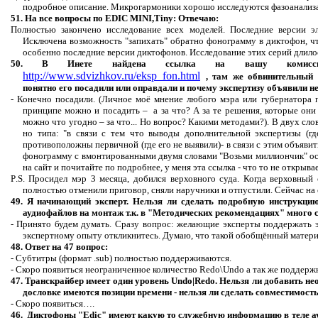
подробное описание. Микрогармоники хорошо исследуются фазоанализ
51. На все вопросы по
EDIC
MINI,Tiny
: Отвечаю:
Полностью закончено исследование всех моделей. Последние версии э
Исключена возможность "
запихать
" обратно фонограмму в диктофон, чт
особенно последние версии диктофонов. Исследование этих серий длилос
50. В Инете найдена ссылка на вашу комиссио
http://www.sdvizhkov.ru/eksp_fon.html
, там же обвинительный
понятно его посадили или оправдали и почему экспертизу объявили н
-
Конечно
посадили.
(Личное моё мнение любого мэра или губернатора п
принципе можно и посадить –
а за что?
А за те решения, которые они
можно что угодно – за что... Но вопрос?
Какими методами?).
В двух сло
но типа: "в связи с тем что выводы дополнительной экспертизы (г
противоположны первичной (где его не выявили)- в связи с этим объяви
фонограмму с вмонтированными двумя словами "Возьми миллиончик" ост
на сайт и почитайте
по
подробнее,
у
меня эта ссылка - что то не открыва
P
.
S
. Просидел мэр 3 месяца, добился верховного суда.
Когда верховный 
полностью отменили приговор, сняли наручники и отпустили. Сейчас на 
49. Я начинающий эксперт. Нельзя ли сделать подробную инструкци
аудиофайлов на монтаж т.к. в "Методических рекомендациях" много 
- Принято будем думать. Сразу вопрос: желающие эксперты поддержать э
экспертному опыту откликнитесь. Думаю, что такой обобщённый материа
48. Ответ на 47 вопрос:
- Субтитры (формат .
sub
) полностью поддерживаются.
- Скоро появиться неограниченное количество
Redo
\
Undo
а так же поддерж
47. Транскрайбер имеет один уровень
Undo
|
Redo
. Нельзя ли добавить не
дословке имеются позиции времени - нельзя ли сделать совместимость
- Скоро появиться….
46.
Диктофоны "
Edic
" имеют какую то служебную информацию в теле ау